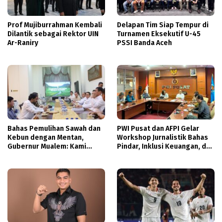
Prof Mujiburrahman Kembali
Delapan Tim Siap Tempur di
Dilantik sebagai Rektor UIN
Turnamen Eksekutif U-45
Ar-Raniry
PSSI Banda Aceh
Bahas Pemulihan Sawah dan
PWI Pusat dan AFPI Gelar
Kebun dengan Mentan,
Workshop Jurnalistik Bahas
Gubernur Mualem: Kami
Pindar, Inklusi Keuangan, dan
Butuh Dukungan Pak Menteri
Perlindungan Publik