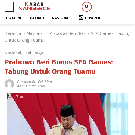
HEADLINE
DAERAH
NASIONAL
E-PAPER
L
Beranda
Nasional
Prabowo Beri Bonus SEA Games: Tabung
a
Untuk Orang Tuamu
n
g
Nasional
,
Olah Raga
s
u
Prabowo Beri Bonus SEA Games:
n
Tabung Untuk Orang Tuamu
g
k
Presiden RI
-
Cek Man
Kamis, 8 Jan 2026
e
k
o
n
t
e
n