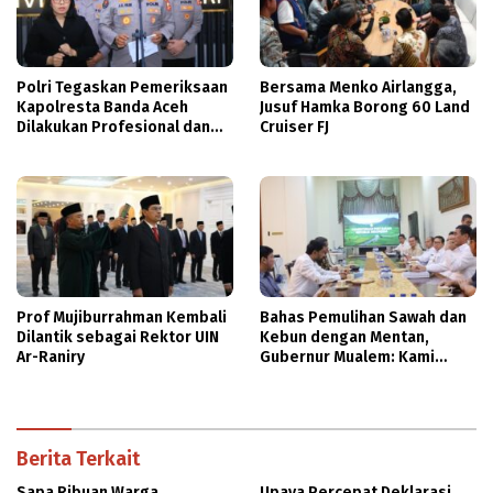
Polri Tegaskan Pemeriksaan
Bersama Menko Airlangga,
Kapolresta Banda Aceh
Jusuf Hamka Borong 60 Land
Dilakukan Profesional dan
Cruiser FJ
Transparan
Prof Mujiburrahman Kembali
Bahas Pemulihan Sawah dan
Dilantik sebagai Rektor UIN
Kebun dengan Mentan,
Ar-Raniry
Gubernur Mualem: Kami
Butuh Dukungan Pak Menteri
Berita Terkait
Sapa Ribuan Warga
Upaya Percepat Deklarasi,