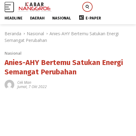
HEADLINE
DAERAH
NASIONAL
E-PAPER
L
Beranda
Nasional
Anies-AHY Bertemu Satukan Energi
a
Semangat Perubahan
n
g
Nasional
s
u
Anies-AHY Bertemu Satukan Energi
n
Semangat Perubahan
g
k
Cek Man
Jumat, 7 Okt 2022
e
k
o
n
t
e
n