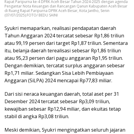
Rapat Paripurna ke-4 DPRK Aceh Besar Tahun 2024-2025 dengan agenda
Pengantar Nota Keuangan dan Rancangan Qanun Kabupaten Aceh Besar
di Ruang Rapat Paripurna DPRK Aceh Besar, Kota Jantho, Senin
(07/07/2025).FOTO/ BEDU SAINI
Syukri memaparkan, realisasi pendapatan daerah
Tahun Anggaran 2024 tercatat sebesar Rp1,86 triliun
atau 99,19 persen dari target Rp1,87 triliun. Sementara
itu, belanja daerah terealisasi sebesar Rp1,86 triliun
atau 95,23 persen dari pagu anggaran Rp1,95 triliun.
Dengan demikian, tercatat surplus anggaran sebesar
Rp1,71 miliar. Sedangkan Sisa Lebih Pembiayaan
Anggaran (SiLPA) 2024 mencapai Rp77,83 miliar.
Dari sisi neraca keuangan daerah, total aset per 31
Desember 2024 tercatat sebesar Rp3,09 triliun,
kewajiban sebesar Rp12,94 miliar, dan ekuitas tetap
stabil di angka Rp3,08 triliun.
Meski demikian, Syukri mengingatkan seluruh jajaran