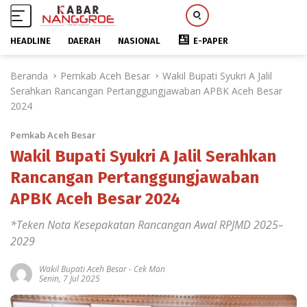
HEADLINE
DAERAH
NASIONAL
E-PAPER
L
Beranda
Pemkab Aceh Besar
Wakil Bupati Syukri A Jalil
a
Serahkan Rancangan Pertanggungjawaban APBK Aceh Besar
n
2024
g
s
Pemkab Aceh Besar
u
n
Wakil Bupati Syukri A Jalil Serahkan
g
Rancangan Pertanggungjawaban
k
APBK Aceh Besar 2024
e
k
*Teken Nota Kesepakatan Rancangan Awal RPJMD 2025–
o
2029
n
t
Wakil Bupati Aceh Besar
-
Cek Man
e
Senin, 7 Jul 2025
n