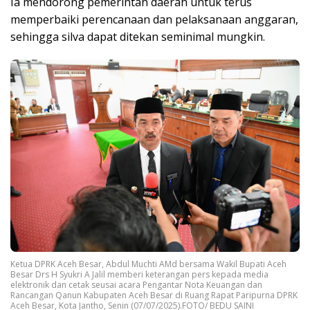
Ia mendorong pemerintah daerah untuk terus
memperbaiki perencanaan dan pelaksanaan anggaran,
sehingga silva dapat ditekan seminimal mungkin.
Ketua DPRK Aceh Besar, Abdul Muchti AMd bersama Wakil Bupati Aceh
Besar Drs H Syukri A Jalil memberi keterangan pers kepada media
elektronik dan cetak seusai acara Pengantar Nota Keuangan dan
Rancangan Qanun Kabupaten Aceh Besar di Ruang Rapat Paripurna DPRK
Aceh Besar, Kota Jantho, Senin (07/07/2025).FOTO/ BEDU SAINI