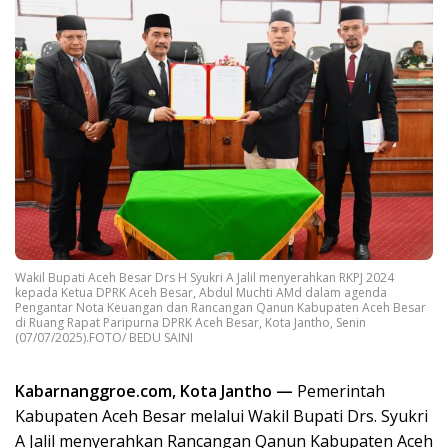
Wakil Bupati Aceh Besar Drs H Syukri A Jalil menyerahkan RKPJ 2024
kepada Ketua DPRK Aceh Besar, Abdul Muchti AMd dalam agenda
Pengantar Nota Keuangan dan Rancangan Qanun Kabupaten Aceh Besar
di Ruang Rapat Paripurna DPRK Aceh Besar, Kota Jantho, Senin
(07/07/2025).FOTO/ BEDU SAINI
Kabarnanggroe.com, Kota Jantho —
Pemerintah
Kabupaten Aceh Besar melalui Wakil Bupati Drs. Syukri
A Jalil menyerahkan Rancangan Qanun Kabupaten Aceh