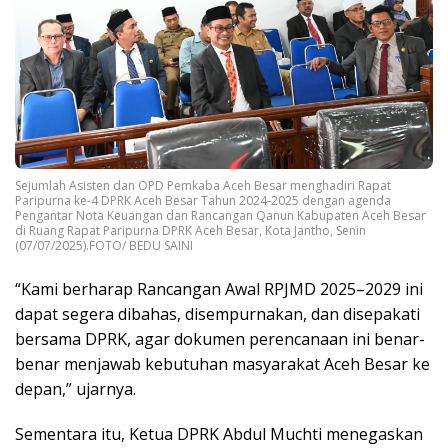
Sejumlah Asisten dan OPD Pemkaba Aceh Besar menghadiri Rapat
Paripurna ke-4 DPRK Aceh Besar Tahun 2024-2025 dengan agenda
Pengantar Nota Keuangan dan Rancangan Qanun Kabupaten Aceh Besar
di Ruang Rapat Paripurna DPRK Aceh Besar, Kota Jantho, Senin
(07/07/2025).FOTO/ BEDU SAINI
“Kami berharap Rancangan Awal RPJMD 2025–2029 ini
dapat segera dibahas, disempurnakan, dan disepakati
bersama DPRK, agar dokumen perencanaan ini benar-
benar menjawab kebutuhan masyarakat Aceh Besar ke
depan,” ujarnya.
Sementara itu, Ketua DPRK Abdul Muchti menegaskan