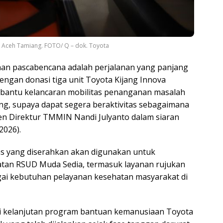
Aceh Tamiang. FOTO/ Q – dok. Toyota
n pascabencana adalah perjalanan yang panjang
dengan donasi tiga unit Toyota Kijang Innova
mbantu kelancaran mobilitas penanganan masalah
g, supaya dapat segera beraktivitas sebagaimana
en Direktur TMMIN Nandi Julyanto dalam siaran
2026).
ns yang diserahkan akan digunakan untuk
tan RSUD Muda Sedia, termasuk layanan rujukan
agai kebutuhan pelayanan kesehatan masyarakat di
ri kelanjutan program bantuan kemanusiaan Toyota