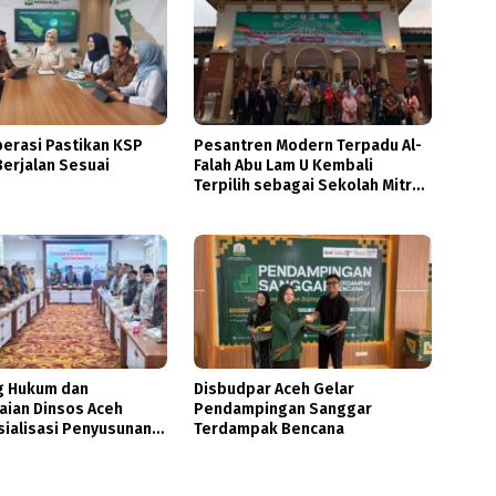
perasi Pastikan KSP
Pesantren Modern Terpadu Al-
erjalan Sesuai
Falah Abu Lam U Kembali
Terpilih sebagai Sekolah Mitra
PASCH Goethe-Institut
Indonesien
 Hukum dan
Disbudpar Aceh Gelar
ian Dinsos Aceh
Pendampingan Sanggar
sialisasi Penyusunan
Terdampak Bencana