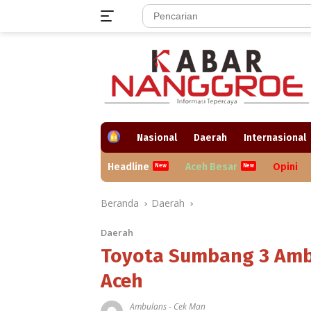
Langsung
ke
konten
H
Nasional
Daerah
Internasional
o
m
Headline
Aceh Besar
Opini
e
Beranda
Daerah
Daerah
Toyota Sumbang 3 Amb
Aceh
Ambulans
-
Cek Man