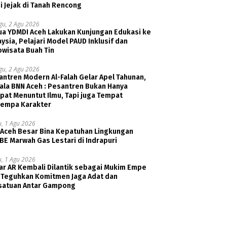
i Jejak di Tanah Rencong
gu, 2 Agu 2026
ua YDMDI Aceh Lakukan Kunjungan Edukasi ke
ysia, Pelajari Model PAUD Inklusif dan
owisata Buah Tin
gu, 2 Agu 2026
ntren Modern Al-Falah Gelar Apel Tahunan,
ala BNN Aceh : Pesantren Bukan Hanya
pat Menuntut Ilmu, Tapi juga Tempat
empa Karakter
u, 1 Agu 2026
 Aceh Besar Bina Kepatuhan Lingkungan
E Marwah Gas Lestari di Indrapuri
u, 1 Agu 2026
ar AR Kembali Dilantik sebagai Mukim Empe
, Teguhkan Komitmen Jaga Adat dan
satuan Antar Gampong