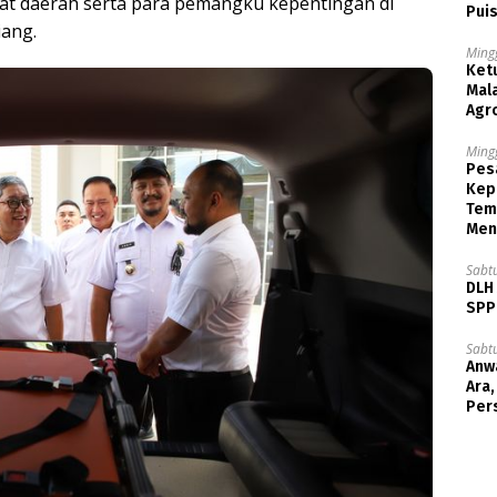
at daerah serta para pemangku kepentingan di
Puis
ang.
Ming
Ket
Mala
Agr
Ming
Pesa
Kep
Tem
Men
Sabt
DLH
SPPB
Sabt
Anw
Ara
Per