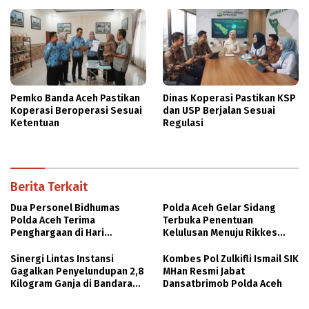
Pemko Banda Aceh Pastikan
Dinas Koperasi Pastikan KSP
Koperasi Beroperasi Sesuai
dan USP Berjalan Sesuai
Ketentuan
Regulasi
Berita Terkait
Dua Personel Bidhumas
Polda Aceh Gelar Sidang
Polda Aceh Terima
Terbuka Penentuan
Penghargaan di Hari
Kelulusan Menuju Rikkes
Bhayangkara ke-80
Tahap II Penerimaan Polri TA
2026
Sinergi Lintas Instansi
Kombes Pol Zulkifli Ismail SIK
Gagalkan Penyelundupan 2,8
MHan Resmi Jabat
Kilogram Ganja di Bandara
Dansatbrimob Polda Aceh
SIM