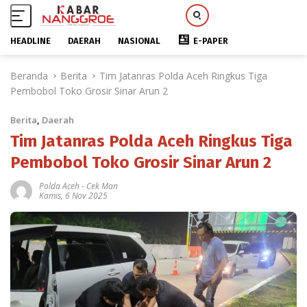
HEADLINE
DAERAH
NASIONAL
E-PAPER
L
Beranda
Berita
Tim Jatanras Polda Aceh Ringkus Tiga
a
Pembobol Toko Grosir Sinar Arun 2
n
g
Berita
,
Daerah
s
u
Tim Jatanras Polda Aceh Ringkus Tiga
n
Pembobol Toko Grosir Sinar Arun 2
g
k
Polda Aceh
-
Cek Man
Kamis, 6 Nov 2025
e
k
o
n
t
e
n