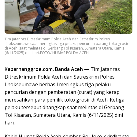
Tim Jatanras Ditreskrimum Polda Aceh dan Satreskrim Polres
Lhokseumawe saat meringkus tiga pelaku pencurian barang toko grosir
di Aceh, saat melintas di Gerbang Tol Kisaran, Sumatera Utara, Kamis
(6/11/2025) dini hari.FOTO/ HUMAS POLDA ACEH
Kabarnanggroe.com, Banda Aceh —
Tim Jatanras
Ditreskrimum Polda Aceh dan Satreskrim Polres
Lhokseumawe berhasil meringkus tiga pelaku
pencurian dengan pemberatan (curat) yang kerap
meresahkan para pemilik toko grosir di Aceh. Ketiga
pelaku tersebut ditangkap saat melintas di Gerbang
Tol Kisaran, Sumatera Utara, Kamis (6/11/2025) dini
hari.
Kabid Humas Polda Aceh Kombes Pol. Joko Krisdiyanto