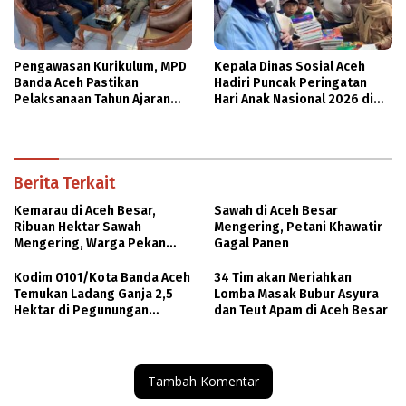
Pengawasan Kurikulum, MPD
Kepala Dinas Sosial Aceh
Banda Aceh Pastikan
Hadiri Puncak Peringatan
Pelaksanaan Tahun Ajaran
Hari Anak Nasional 2026 di
Baru Dukung Pembelajaran
Banda Aceh
Diniyah
Berita Terkait
Kemarau di Aceh Besar,
Sawah di Aceh Besar
Ribuan Hektar Sawah
Mengering, Petani Khawatir
Mengering, Warga Pekan
Gagal Panen
Bada Krisis Air
Kodim 0101/Kota Banda Aceh
34 Tim akan Meriahkan
Temukan Ladang Ganja 2,5
Lomba Masak Bubur Asyura
Hektar di Pegunungan
dan Teut Apam di Aceh Besar
Indrapuri
Tambah Komentar