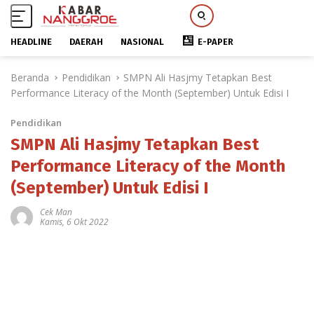
HEADLINE
DAERAH
NASIONAL
E-PAPER
L
Beranda
Pendidikan
SMPN Ali Hasjmy Tetapkan Best
a
Performance Literacy of the Month (September) Untuk Edisi I
n
g
Pendidikan
s
u
SMPN Ali Hasjmy Tetapkan Best
n
Performance Literacy of the Month
g
(September) Untuk Edisi I
k
e
Cek Man
k
Kamis, 6 Okt 2022
o
n
t
e
n