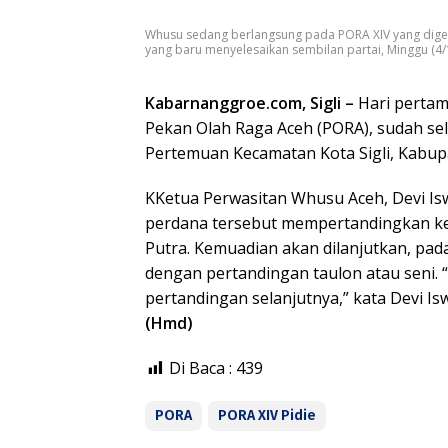
Whusu sedang berlangsung pada PORA XIV yang digel
yang baru menyelesaikan sembilan partai, Minggu (4
Kabarnanggroe.com, Sigli –
Hari pertam
Pekan Olah Raga Aceh (PORA), sudah sel
Pertemuan Kecamatan Kota Sigli, Kabupa
KKetua Perwasitan Whusu Aceh, Devi I
perdana tersebut mempertandingkan kelas
Putra. Kemuadian akan dilanjutkan, pada
dengan pertandingan taulon atau seni. 
pertandingan selanjutnya,” kata Devi I
(Hmd)
Di Baca :
439
PORA
PORA XIV Pidie