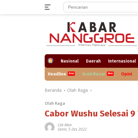
Langsung
ke
konten
H
Nasional
Daerah
Internasional
o
m
Headline
Aceh Besar
Opini
e
Beranda
Olah Raga
Olah Raga
Cabor Wushu Selesai 9
Cek Man
Senin, 5 Des 2022