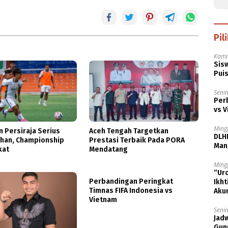
Pil
Kami
Sisw
Puis
Senin
Per
vs 
Ming
 Persiraja Serius
Aceh Tengah Targetkan
DLH
tihan, Championship
Prestasi Terbaik Pada PORA
Man
kat
Mendatang
Ming
“Uro
Perbandingan Peringkat
Ikh
Timnas FIFA Indonesia vs
Akun
Vietnam
Senin
Jad
Gunu