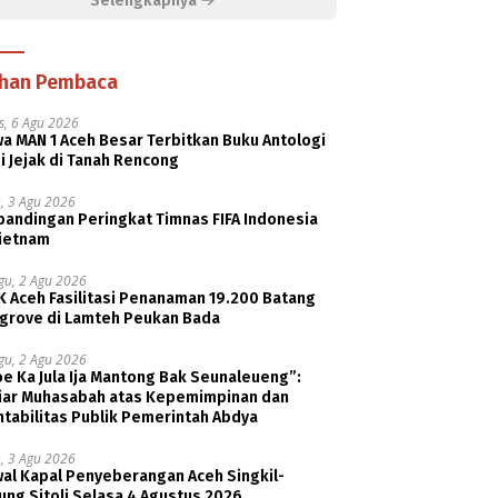
Selengkapnya
ihan Pembaca
s, 6 Agu 2026
a MAN 1 Aceh Besar Terbitkan Buku Antologi
i Jejak di Tanah Rencong
, 3 Agu 2026
bandingan Peringkat Timnas FIFA Indonesia
Vietnam
gu, 2 Agu 2026
K Aceh Fasilitasi Penanaman 19.200 Batang
grove di Lamteh Peukan Bada
gu, 2 Agu 2026
e Ka Jula Ija Mantong Bak Seunaleueng”:
tiar Muhasabah atas Kepemimpinan dan
tabilitas Publik Pemerintah Abdya
, 3 Agu 2026
wal Kapal Penyeberangan Aceh Singkil-
ng Sitoli Selasa 4 Agustus 2026