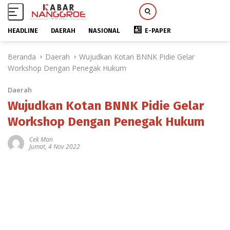
HEADLINE
DAERAH
NASIONAL
E-PAPER
L
Beranda
Daerah
Wujudkan Kotan BNNK Pidie Gelar
a
Workshop Dengan Penegak Hukum
n
g
Daerah
s
u
Wujudkan Kotan BNNK Pidie Gelar
n
Workshop Dengan Penegak Hukum
g
k
Cek Man
Jumat, 4 Nov 2022
e
k
o
n
t
e
n