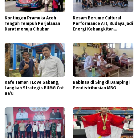
Kontingen Pramuka Aceh
Resam Berume Cultural
Tengah Tempuh Perjalanan
Performance Art, Budaya Jadi
Darat menuju Cibubur
Energi Kebangkitan
Masyarakat
Kafe Taman I Love Sabang,
Babinsa di Singkil Dampingi
Langkah Strategis BUMG Cot
Pendistribusian MBG
Ba’u