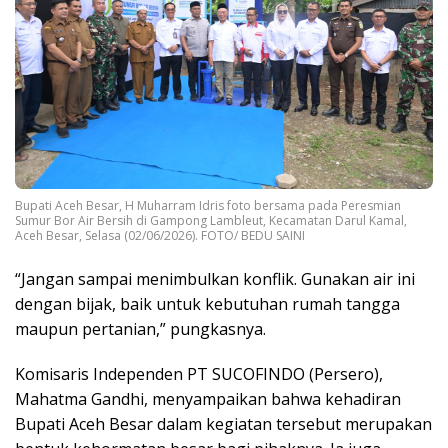
Bupati Aceh Besar, H Muharram Idris foto bersama pada Peresmian
Sumur Bor Air Bersih di Gampong Lambleut, Kecamatan Darul Kamal,
Aceh Besar, Selasa (02/06/2026). FOTO/ BEDU SAINI
“Jangan sampai menimbulkan konflik. Gunakan air ini
dengan bijak, baik untuk kebutuhan rumah tangga
maupun pertanian,” pungkasnya.
Komisaris Independen PT SUCOFINDO (Persero),
Mahatma Gandhi, menyampaikan bahwa kehadiran
Bupati Aceh Besar dalam kegiatan tersebut merupakan