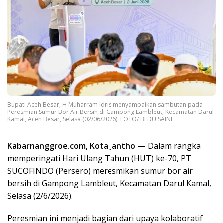
Bupati Aceh Besar, H Muharram Idris menyampaikan sambutan pada
Peresmian Sumur Bor Air Bersih di Gampong Lambleut, Kecamatan Darul
Kamal, Aceh Besar, Selasa (02/06/2026). FOTO/ BEDU SAINI
Kabarnanggroe.com, Kota Jantho —
Dalam rangka
memperingati Hari Ulang Tahun (HUT) ke-70, PT
SUCOFINDO (Persero) meresmikan sumur bor air
bersih di Gampong Lambleut, Kecamatan Darul Kamal,
Selasa (2/6/2026).
Peresmian ini menjadi bagian dari upaya kolaboratif