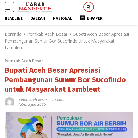
HEADLINE
DAERAH
NASIONAL
E-PAPER
L
Beranda
Pemkab Aceh Besar
Bupati Aceh Besar Apresiasi
a
Pembangunan Sumur Bor Sucofindo untuk Masyarakat
n
Lambleut
g
s
Pemkab Aceh Besar
u
n
Bupati Aceh Besar Apresiasi
g
Pembangunan Sumur Bor Sucofindo
k
untuk Masyarakat Lambleut
e
k
Bupati Aceh Besar
-
Cek Man
o
Rabu, 3 Jun 2026
n
t
e
n