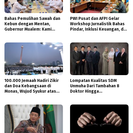
Bahas Pemulihan Sawah dan
PWI Pusat dan AFPI Gelar
Kebun dengan Mentan,
Workshop Jurnalistik Bahas
Gubernur Mualem: Kami
Pindar, Inklusi Keuangan, dan
Butuh Dukungan Pak Menteri
Perlindungan Publik
100.000 Jemaah Hadiri Zikir
Lompatan Kualitas SDM
dan Doa Kebangsaan di
Unmuha Dari Tambahan 8
Monas, Wujud Syukur atas
Doktor Hingga
Kemerdekaan Indonesia
Pendampingan Khusus Calon
Guru Besar