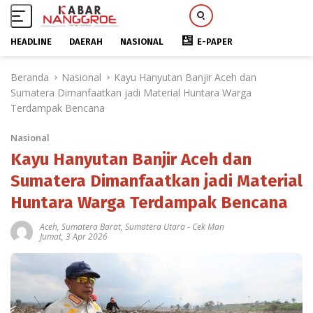
HEADLINE
DAERAH
NASIONAL
E-PAPER
L
Beranda
Nasional
Kayu Hanyutan Banjir Aceh dan
a
Sumatera Dimanfaatkan jadi Material Huntara Warga
n
Terdampak Bencana
g
s
Nasional
u
n
Kayu Hanyutan Banjir Aceh dan
g
Sumatera Dimanfaatkan jadi Material
k
Huntara Warga Terdampak Bencana
e
k
Aceh
,
Sumatera Barat
,
Sumatera Utara
-
Cek Man
o
Jumat, 3 Apr 2026
n
t
e
n