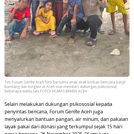
Tim Forum GenRe Aceh foto bersama anak-anak korban bencana banjir
bandang dan longsor di Aceh usai memberi dukungan psikososial,
beberapa waktu lalu.FOTO/ HUMAS BKKBN ACEH
Selain melakukan dukungan psikososial kepada
penyintas bencana, Forum GenRe Aceh juga
menyalurkan bantuan pangan, air minum, dan pakaian
layak pakai dari donasi yang terkumpul sejak 15 hari