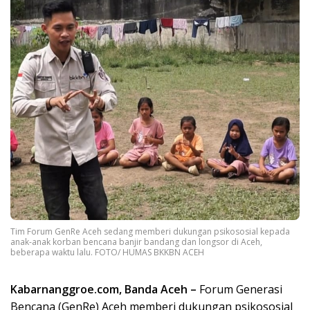
Tim Forum GenRe Aceh sedang memberi dukungan psikososial kepada
anak-anak korban bencana banjir bandang dan longsor di Aceh,
beberapa waktu lalu. FOTO/ HUMAS BKKBN ACEH
Kabarnanggroe.com, Banda Aceh –
Forum Generasi
Bencana (GenRe) Aceh memberi dukungan psikososial