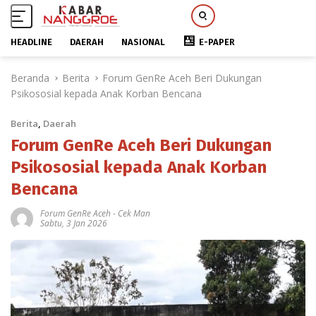
HEADLINE
DAERAH
NASIONAL
E-PAPER
L
Beranda
Berita
Forum GenRe Aceh Beri Dukungan
a
Psikososial kepada Anak Korban Bencana
n
g
Berita
,
Daerah
s
u
Forum GenRe Aceh Beri Dukungan
n
Psikososial kepada Anak Korban
g
Bencana
k
e
Forum GenRe Aceh
-
Cek Man
k
Sabtu, 3 Jan 2026
o
n
t
e
n