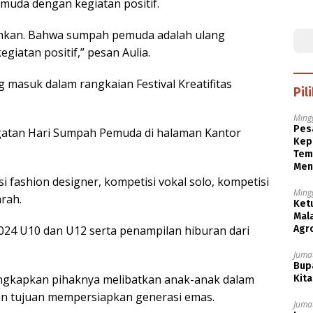
uda dengan kegiatan positif.
riahkan. Bahwa sumpah pemuda adalah ulang
giatan positif,” pesan Aulia.
masuk dalam rangkaian Festival Kreatifitas
Pil
Ming
Pesa
ngatan Hari Sumpah Pemuda di halaman Kantor
Kep
Tem
Men
fashion designer, kompetisi vokal solo, kompetisi
Ming
arah.
Ket
Mala
Agr
024 U10 dan U12 serta penampilan hiburan dari
Jumat
Bupa
ungkapkan pihaknya melibatkan anak-anak dalam
Kita
n tujuan mempersiapkan generasi emas.
Jumat