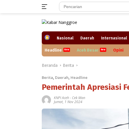
Langsung
ke
konten
H
Nasional
Daerah
Internasional
o
m
Headline
Aceh Besar
Opini
e
Beranda
Berita
Berita
,
Daerah
,
Headline
Pemerintah Apresiasi Fe
KNPI Aceh
-
Cek Man
Jumat, 1 Nov 2024