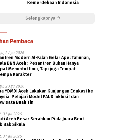
Kemerdekaan Indonesia
Selengkapnya
ihan Pembaca
gu, 2 Agu 2026
ntren Modern Al-Falah Gelar Apel Tahunan,
ala BNN Aceh : Pesantren Bukan Hanya
pat Menuntut Ilmu, Tapi juga Tempat
empa Karakter
gu, 2 Agu 2026
ua YDMDI Aceh Lakukan Kunjungan Edukasi ke
ysia, Pelajari Model PAUD Inklusif dan
owisata Buah Tin
, 31 Jul 2026
ti Aceh Besar Serahkan Piala Juara Beut
b Bak Sikula
, 31 Jul 2026