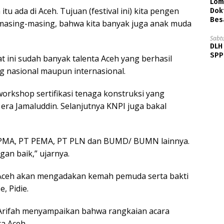
Lom
u ada di Aceh. Tujuan (festival ini) kita pengen
Dok
Bes
masing-masing, bahwa kita banyak juga anak muda
Sabt
DLH
SPPB
 ini sudah banyak talenta Aceh yang berhasil
g nasional maupun internasional.
rkshop sertifikasi tenaga konstruksi yang
era Jamaluddin. Selanjutnya KNPI juga bakal
 BPMA, PT PEMA, PT PLN dan BUMD/ BUMN lainnya.
an baik,” ujarnya.
I Aceh akan mengadakan kemah pemuda serta bakti
, Pidie.
n Arifah menyampaikan bahwa rangkaian acara
a Aceh.