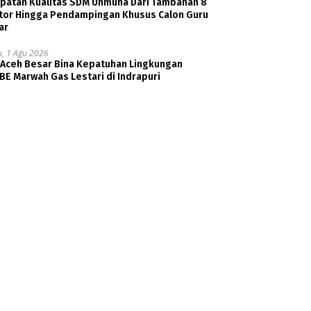
patan Kualitas SDM Unmuha Dari Tambahan 8
tor Hingga Pendampingan Khusus Calon Guru
ar
u, 1 Agu 2026
 Aceh Besar Bina Kepatuhan Lingkungan
E Marwah Gas Lestari di Indrapuri