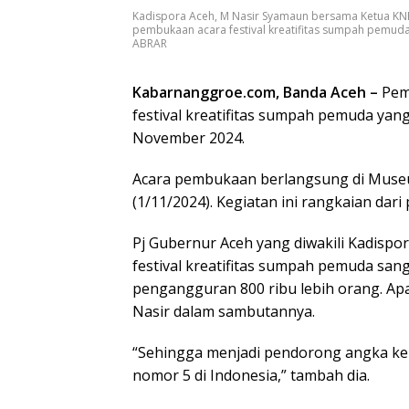
Kadispora Aceh, M Nasir Syamaun bersama Ketua KN
pembukaan acara festival kreatifitas sumpah pemuda
ABRAR
Kabarnanggroe.com, Banda Aceh
–
Peme
festival kreatifitas sumpah pemuda yang
November 2024.
Acara pembukaan berlangsung di Muse
(1/11/2024). Kegiatan ini rangkaian dar
Pj Gubernur Aceh yang diwakili Kadisp
festival kreatifitas sumpah pemuda sang
pengangguran 800 ribu lebih orang. Ap
Nasir dalam sambutannya.
“Sehingga menjadi pendorong angka kem
nomor 5 di Indonesia,” tambah dia.