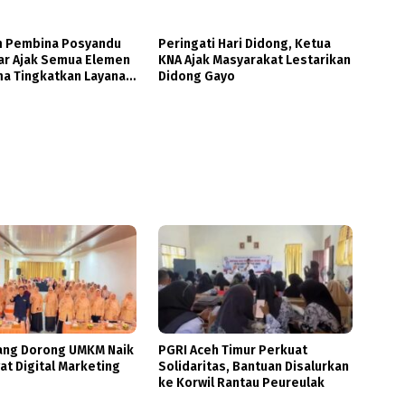
m Pembina Posyandu
Peringati Hari Didong, Ketua
ar Ajak Semua Elemen
KNA Ajak Masyarakat Lestarikan
ma Tingkatkan Layanan
Didong Gayo
n Ibu dan Anak
ng Dorong UMKM Naik
PGRI Aceh Timur Perkuat
at Digital Marketing
Solidaritas, Bantuan Disalurkan
ke Korwil Rantau Peureulak