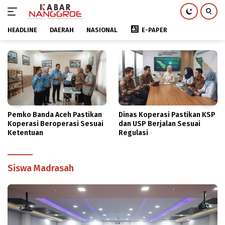
HEADLINE
DAERAH
NASIONAL
E-PAPER
Langsung
ke
konten
Pemko Banda Aceh Pastikan
Dinas Koperasi Pastikan KSP
Koperasi Beroperasi Sesuai
dan USP Berjalan Sesuai
Ketentuan
Regulasi
Siswa Madrasah