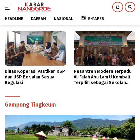
HEADLINE
DAERAH
NASIONAL
E-PAPER
Langsung
ke
konten
Dinas Koperasi Pastikan KSP
Pesantren Modern Terpadu
dan USP Berjalan Sesuai
Al-Falah Abu Lam U Kembali
Regulasi
Terpilih sebagai Sekolah
Mitra PASCH Goethe-Institut
Indonesien
Gampong Tingkeum