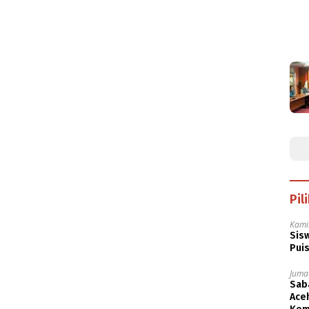
Pil
Kami
Sisw
Puis
Jumat
Saba
Aceh