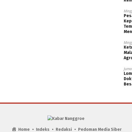
Kem
Ming
Pesa
Kep
Tem
Men
Ming
Ket
Mala
Agr
Jumat
Lom
Dok
Bes
Home
Indeks
Redaksi
Pedoman Media Siber