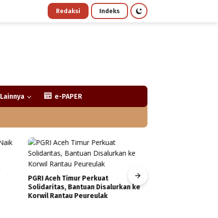
Redaksi
Indeks
Lainnya
e-PAPER
PGRI Aceh Timur Perkuat
Wapres Gibran Tra
Solidaritas, Bantuan Disalurkan ke
Malikussaleh, Tinj
Korwil Rantau Peureulak
Aceh