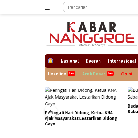
Langsung
ke
konten
H
Nasional
Daerah
Internasional
o
m
Headline
Aceh Besar
Opini
e
Buda
Saba
Peringati Hari Didong, Ketua KNA
Ajak Masyarakat Lestarikan Didong
a Posyandu Aceh
Gayo
Elemen Kerja
Layanan
 Anak