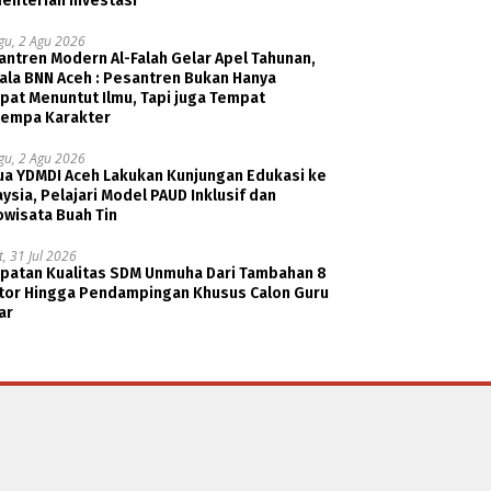
enterian Investasi
gu, 2 Agu 2026
ntren Modern Al-Falah Gelar Apel Tahunan,
ala BNN Aceh : Pesantren Bukan Hanya
pat Menuntut Ilmu, Tapi juga Tempat
empa Karakter
gu, 2 Agu 2026
ua YDMDI Aceh Lakukan Kunjungan Edukasi ke
ysia, Pelajari Model PAUD Inklusif dan
owisata Buah Tin
, 31 Jul 2026
patan Kualitas SDM Unmuha Dari Tambahan 8
tor Hingga Pendampingan Khusus Calon Guru
ar