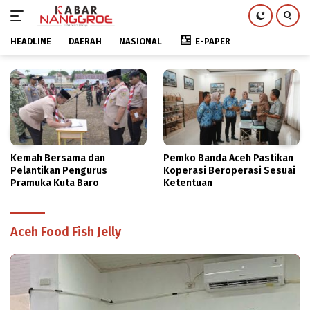
HEADLINE
DAERAH
NASIONAL
E-PAPER
Langsung
ke
konten
Kemah Bersama dan
Pemko Banda Aceh Pastikan
Pelantikan Pengurus
Koperasi Beroperasi Sesuai
Pramuka Kuta Baro
Ketentuan
Aceh Food Fish Jelly