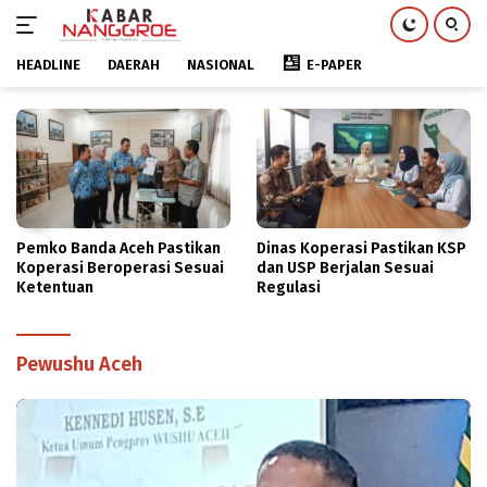
HEADLINE
DAERAH
NASIONAL
E-PAPER
Langsung
ke
konten
Dinas Koperasi Pastikan KSP
Pesantren Modern Terpadu
dan USP Berjalan Sesuai
Al-Falah Abu Lam U Kembali
Regulasi
Terpilih sebagai Sekolah
Mitra PASCH Goethe-Institut
Indonesien
Pewushu Aceh