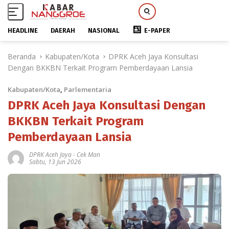
HEADLINE
DAERAH
NASIONAL
E-PAPER
L
Beranda
Kabupaten/Kota
DPRK Aceh Jaya Konsultasi
a
Dengan BKKBN Terkait Program Pemberdayaan Lansia
n
g
Kabupaten/Kota
,
Parlementaria
s
u
DPRK Aceh Jaya Konsultasi Dengan
n
BKKBN Terkait Program
g
Pemberdayaan Lansia
k
e
DPRK Aceh Jaya
-
Cek Man
k
Sabtu, 13 Jun 2026
o
n
t
e
n