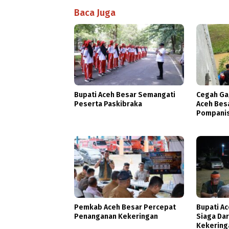
Baca Juga
Bupati Aceh Besar Semangati
Cegah Ga
Peserta Paskibraka
Aceh Bes
Pompanis
Kekering
Pemkab Aceh Besar Percepat
Bupati A
Penanganan Kekeringan
Siaga Da
Kekering