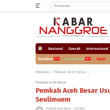
Langsung
ke
konten
H
Nasional
Daerah
Internasional
o
m
Headline
Aceh Besar
Opini
e
Beranda
Pemkab Aceh Besar
Pemkab Aceh Besar
Pemkab Aceh Besar Us
Seulimuem
Pemkab Aceh Besar
-
Cek Man