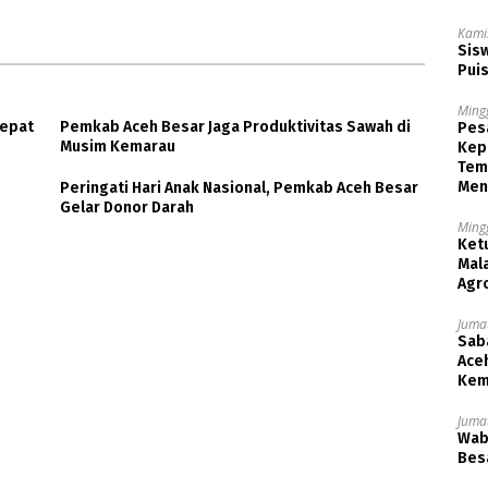
Kami
Sisw
Puis
Ming
cepat
Pemkab Aceh Besar Jaga Produktivitas Sawah di
Pesa
Musim Kemarau
Kep
Tem
Men
Peringati Hari Anak Nasional, Pemkab Aceh Besar
Gelar Donor Darah
Ming
Ket
Mala
Agr
Jumat
Saba
Aceh
Kem
Jumat
Wabu
Besa