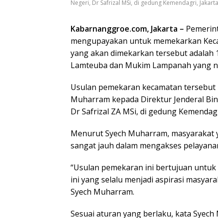
Negeri, Dr Safrizal MSi, di gedung Kemendagri, Jaka
Kabarnanggroe.com, Jakarta –
Pemerint
mengupayakan untuk memekarkan Keca
yang akan dimekarkan tersebut adala
Lamteuba dan Mukim Lampanah yang na
Usulan pemekaran kecamatan tersebut l
Muharram kepada Direktur Jenderal Bin
Dr Safrizal ZA MSi, di gedung Kemendagri
Menurut Syech Muharram, masyarakat y
sangat jauh dalam mengakses pelayana
“Usulan pemekaran ini bertujuan untu
ini yang selalu menjadi aspirasi masyar
Syech Muharram.
Sesuai aturan yang berlaku, kata Syec