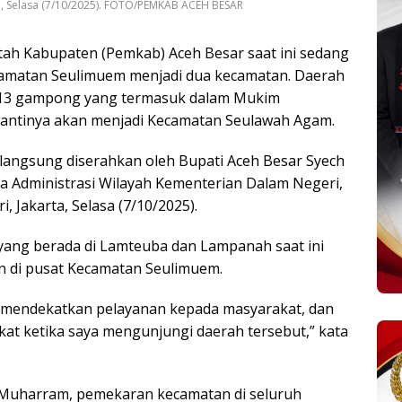
rta, Selasa (7/10/2025). FOTO/PEMKAB ACEH BESAR
ah Kabupaten (Pemkab) Aceh Besar saat ini sedang
matan Seulimuem menjadi dua kecamatan. Daerah
h 13 gampong yang termasuk dalam Mukim
ntinya akan menjadi Kecamatan Seulawah Agam.
angsung diserahkan oleh Bupati Aceh Besar Syech
a Administrasi Wilayah Kementerian Dalam Negeri,
, Jakarta, Selasa (7/10/2025).
ang berada di Lamteuba dan Lampanah saat ini
n di pusat Kecamatan Seulimuem.
k mendekatkan pelayanan kepada masyarakat, dan
akat ketika saya mengunjungi daerah tersebut,” kata
h Muharram, pemekaran kecamatan di seluruh