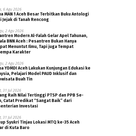
s, 6 Agu 2026
a MAN 1 Aceh Besar Terbitkan Buku Antologi
i Jejak di Tanah Rencong
gu, 2 Agu 2026
ntren Modern Al-Falah Gelar Apel Tahunan,
ala BNN Aceh : Pesantren Bukan Hanya
pat Menuntut Ilmu, Tapi juga Tempat
empa Karakter
gu, 2 Agu 2026
ua YDMDI Aceh Lakukan Kunjungan Edukasi ke
ysia, Pelajari Model PAUD Inklusif dan
owisata Buah Tin
, 31 Jul 2026
ng Raih Nilai Tertinggi PTSP dan PPB Se-
, Catat Predikat “Sangat Baik” dari
enterian Investasi
, 31 Jul 2026
p Syukri Tinjau Lokasi MTQ ke-35 Aceh
r di Kuta Baro