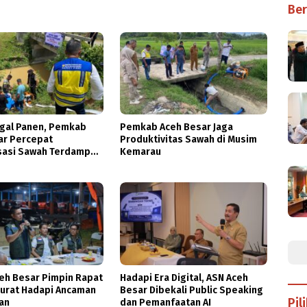
Ber
gal Panen, Pemkab
Pemkab Aceh Besar Jaga
ar Percepat
Produktivitas Sawah di Musim
asi Sawah Terdampak
Kemarau
an
ceh Besar Pimpin Rapat
Hadapi Era Digital, ASN Aceh
rurat Hadapi Ancaman
Besar Dibekali Public Speaking
Pil
an
dan Pemanfaatan AI