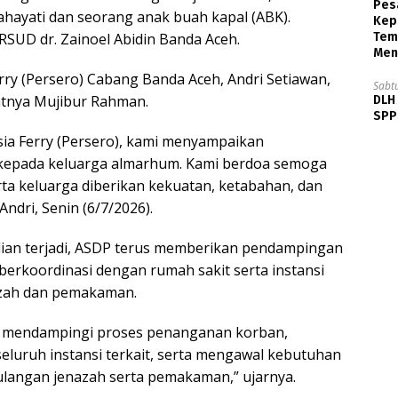
Pesa
lahayati dan seorang anak buah kapal (ABK).
Kep
RSUD dr. Zainoel Abidin Banda Aceh.
Tem
Men
ry (Persero) Cabang Banda Aceh, Andri Setiawan,
Sabt
tnya Mujibur Rahman.
DLH
SPPB
a Ferry (Persero), kami menyampaikan
kepada keluarga almarhum. Kami berdoa semoga
ta keluarga diberikan kekuatan, ketabahan, dan
ndri, Senin (6/7/2026).
adian terjadi, ASDP terus memberikan pendampingan
erkoordinasi dengan rumah sakit serta instansi
azah dan pemakaman.
dir mendampingi proses penanganan korban,
eluruh instansi terkait, serta mengawal kebutuhan
langan jenazah serta pemakaman,” ujarnya.