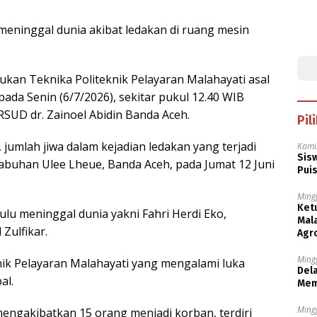
eninggal dunia akibat ledakan di ruang mesin
kan Teknika Politeknik Pelayaran Malahayati asal
pada Senin (6/7/2026), sekitar pukul 12.40 WIB
 RSUD dr. Zainoel Abidin Banda Aceh.
Pil
umlah jiwa dalam kejadian ledakan yang terjadi
Kami
Sisw
abuhan Ulee Lheue, Banda Aceh, pada Jumat 12 Juni
Puis
Ming
Ket
ulu meninggal dunia yakni Fahri Herdi Eko,
Mala
ulfikar.
Agr
Ming
ik Pelayaran Malahayati yang mengalami luka
Dela
al.
Mem
Ming
mengakibatkan 15 orang menjadi korban, terdiri