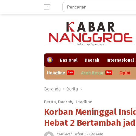
Langsung
ke
konten
H
Nasional
Daerah
Internasional
o
m
Headline
Aceh Besar
Opini
e
Beranda
Berita
Berita
,
Daerah
,
Headline
Korban Meninggal Insi
Hebat 2 Bertambah jad
KMP Aceh Hebat 2
-
Cek Man