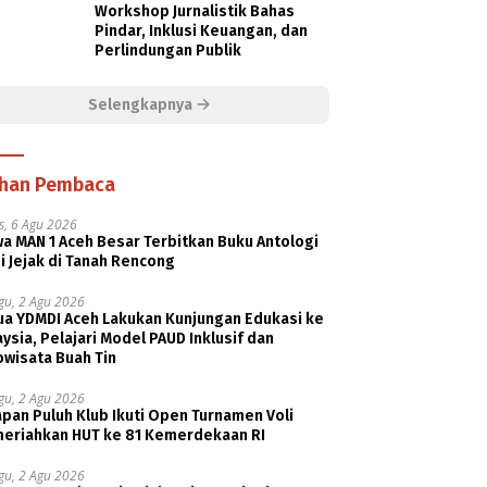
Workshop Jurnalistik Bahas
Pindar, Inklusi Keuangan, dan
Perlindungan Publik
Selengkapnya
ihan Pembaca
s, 6 Agu 2026
a MAN 1 Aceh Besar Terbitkan Buku Antologi
i Jejak di Tanah Rencong
gu, 2 Agu 2026
ua YDMDI Aceh Lakukan Kunjungan Edukasi ke
ysia, Pelajari Model PAUD Inklusif dan
owisata Buah Tin
gu, 2 Agu 2026
pan Puluh Klub Ikuti Open Turnamen Voli
eriahkan HUT ke 81 Kemerdekaan RI
gu, 2 Agu 2026