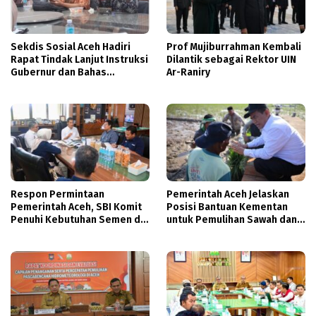
Sekdis Sosial Aceh Hadiri
Prof Mujiburrahman Kembali
Rapat Tindak Lanjut Instruksi
Dilantik sebagai Rektor UIN
Gubernur dan Bahas
Ar-Raniry
Penanganan Isu Sosial
Respon Permintaan
Pemerintah Aceh Jelaskan
Pemerintah Aceh, SBI Komit
Posisi Bantuan Kementan
Penuhi Kebutuhan Semen di
untuk Pemulihan Sawah dan
Aceh
Kebun