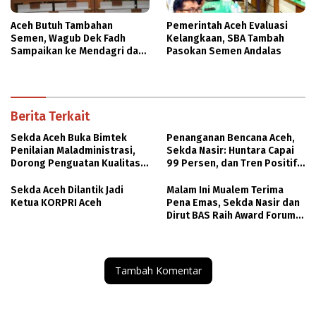
Aceh Butuh Tambahan
Pemerintah Aceh Evaluasi
Semen, Wagub Dek Fadh
Kelangkaan, SBA Tambah
Sampaikan ke Mendagri dan
Pasokan Semen Andalas
Danantara
Berita Terkait
Sekda Aceh Buka Bimtek
Penanganan Bencana Aceh,
Penilaian Maladministrasi,
Sekda Nasir: Huntara Capai
Dorong Penguatan Kualitas
99 Persen, dan Tren Positif
Pelayanan Publik
Pemulihan Infrastruktur
Sekda Aceh Dilantik Jadi
Malam Ini Mualem Terima
Ketua KORPRI Aceh
Pena Emas, Sekda Nasir dan
Dirut BAS Raih Award Forum
Pimpred Multimedia
Tambah Komentar