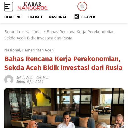
HEADLINE
DAERAH
NASIONAL
E-PAPER
L
Beranda
Nasional
Bahas Rencana Kerja Perekonomian,
a
Sekda Aceh Bidik Investasi dari Rusia
n
g
Nasional
,
Pemerintah Aceh
s
u
Bahas Rencana Kerja Perekonomian,
n
Sekda Aceh Bidik Investasi dari Rusia
g
k
Sekda Aceh
-
Cek Man
Sabtu, 6 Jun 2026
e
k
o
n
t
e
n