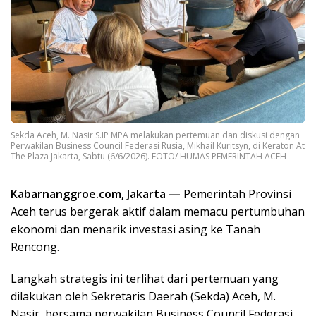
Sekda Aceh, M. Nasir S.IP MPA melakukan pertemuan dan diskusi dengan
Perwakilan Business Council Federasi Rusia, Mikhail Kuritsyn, di Keraton At
The Plaza Jakarta, Sabtu (6/6/2026). FOTO/ HUMAS PEMERINTAH ACEH
Kabarnanggroe.com, Jakarta —
Pemerintah Provinsi
Aceh terus bergerak aktif dalam memacu pertumbuhan
ekonomi dan menarik investasi asing ke Tanah
Rencong.
Langkah strategis ini terlihat dari pertemuan yang
dilakukan oleh Sekretaris Daerah (Sekda) Aceh, M.
Nasir, bersama perwakilan Business Council Federasi