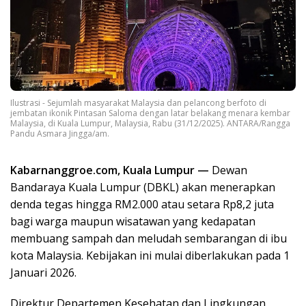
Ilustrasi - Sejumlah masyarakat Malaysia dan pelancong berfoto di
jembatan ikonik Pintasan Saloma dengan latar belakang menara kembar
Malaysia, di Kuala Lumpur, Malaysia, Rabu (31/12/2025). ANTARA/Rangga
Pandu Asmara Jingga/am.
Kabarnanggroe.com, Kuala Lumpur —
Dewan
Bandaraya Kuala Lumpur (DBKL) akan menerapkan
denda tegas hingga RM2.000 atau setara Rp8,2 juta
bagi warga maupun wisatawan yang kedapatan
membuang sampah dan meludah sembarangan di ibu
kota Malaysia. Kebijakan ini mulai diberlakukan pada 1
Januari 2026.
Direktur Departemen Kesehatan dan Lingkungan