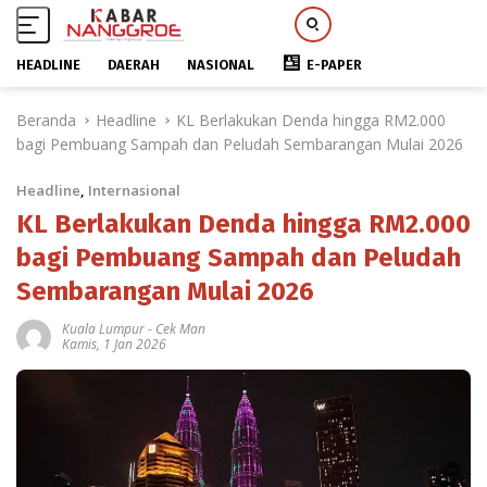
HEADLINE
DAERAH
NASIONAL
E-PAPER
L
Beranda
Headline
KL Berlakukan Denda hingga RM2.000
a
bagi Pembuang Sampah dan Peludah Sembarangan Mulai 2026
n
g
Headline
,
Internasional
s
u
KL Berlakukan Denda hingga RM2.000
n
bagi Pembuang Sampah dan Peludah
g
Sembarangan Mulai 2026
k
e
Kuala Lumpur
-
Cek Man
k
Kamis, 1 Jan 2026
o
n
t
e
n